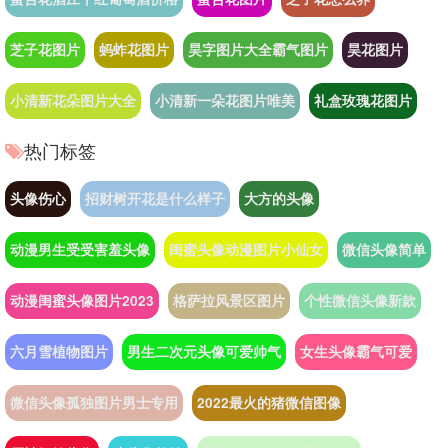
芝子花图片
蚂蚱花图片
昊字图片大全霸气图片
昊花图片
小清新花朵图片大全
小清新一朵花图片唯美
礼盒玫瑰花图片
热门标签
头像伤心
招财树开花是什么样子
大方的头像
动漫男生受受害羞头像
闺蜜头像动漫图片小仙女
微信头像简单
动漫闺蜜头像图片2023
格萨拉风景区图片
个性微信头像新款
六月雪植物图片
男生二次元头像可爱帅气
女生头像霸气可爱
微信头像孤独图片男士专用
2022最火的猪微信图像