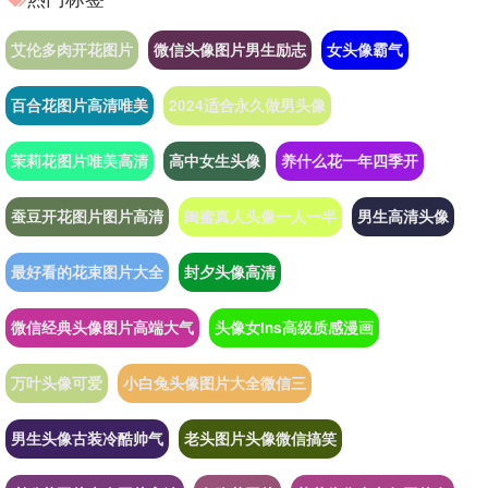
艾伦多肉开花图片
微信头像图片男生励志
女头像霸气
百合花图片高清唯美
2024适合永久做男头像
茉莉花图片唯美高清
高中女生头像
养什么花一年四季开
蚕豆开花图片图片高清
闺蜜真人头像一人一半
男生高清头像
最好看的花束图片大全
封夕头像高清
微信经典头像图片高端大气
头像女ins高级质感漫画
万叶头像可爱
小白兔头像图片大全微信三
男生头像古装冷酷帅气
老头图片头像微信搞笑