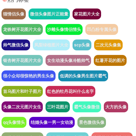
猫情侣头像
微信头像图片正能量
家花图片大全
龙铁树开花图片大全
沙雕头像情侣情头
凹凸粉专属头像
帅气微信头像
凤梨绿植图片大全
scp头像
二次元头像集
银杏树开花图片大全
女生动漫头像冷酷帅气
红薯开花的图片
很小众却很惊艳的男生头像
低调的头像男生图片霸气
首乌图片和叶子图片
红色的牡丹花叫什么名字
头像二次元图片女生
三叶花图片
霸气头像微信
大方的头像
qq头像情头
结婚头像一男一女动漫
景色微信头像