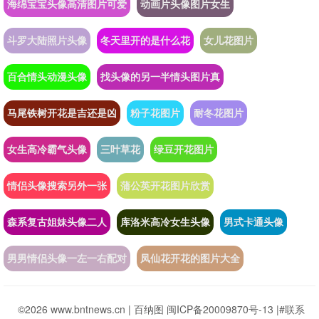
海绵宝宝头像高清图片可爱
动画片头像图片女生
斗罗大陆照片头像
冬天里开的是什么花
女儿花图片
百合情头动漫头像
找头像的另一半情头图片真
马尾铁树开花是吉还是凶
粉子花图片
耐冬花图片
女生高冷霸气头像
三叶草花
绿豆开花图片
情侣头像搜索另外一张
蒲公英开花图片欣赏
森系复古姐妹头像二人
库洛米高冷女生头像
男式卡通头像
男男情侣头像一左一右配对
凤仙花开花的图片大全
©2026 www.bntnews.cn |
百纳图
闽ICP备20009870号-13
|
#联系