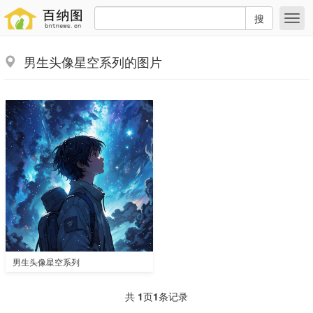
搜
男生头像星空系列的图片
男生头像星空系列
共
1
页
1
条记录