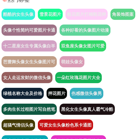
酷酷的女生头像
雪景花图片
鞋花图片打棉鞋花样
角装饰图案
头像个性简约可爱图片卡通
各种好看的头像图片动漫
十二星座女生专属头像白羊
双鱼座头像女图片可爱
芭蕾舞头像女生头像图片可
萌娃头像女
女人走运发财的微信头像
一朵红玫瑰花图片大全
绿植名称大全及价格
押花图片
伤感微信头像男
多肉生长过程图片写自然笔
黑化女生头像真人霸气冷酷
超骚气情侣头像
可爱女生头像粉色系卡通图