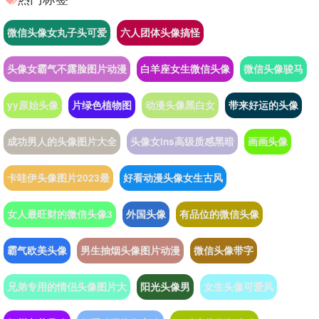
微信头像女丸子头可爱
六人团体头像搞怪
头像女霸气不露脸图片动漫
白羊座女生微信头像
微信头像骏马
yy原始头像
片绿色植物图
动漫头像黑白女
带来好运的头像
成功男人的头像图片大全
头像女ins高级质感黑暗
画画头像
卡哇伊头像图片2023最
好看动漫头像女生古风
女人最旺财的微信头像3
外国头像
有品位的微信头像
霸气欧美头像
男生抽烟头像图片动漫
微信头像带字
兄弟专用的情侣头像图片大
阳光头像男
女生头像可爱风