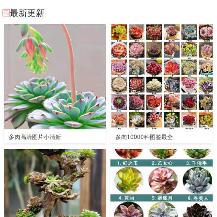
最新更新
多肉高清图片小清新
多肉10000种图鉴最全