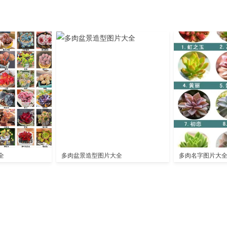
全
多肉盆景造型图片大全
多肉名字图片大