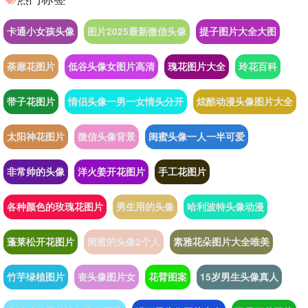
卡通小女孩头像
图片2025最新微信头像
提子图片大全大图
荼靡花图片
低谷头像女图片高清
瑰花图片大全
玲花百科
带子花图片
情侣头像一男一女情头分开
炫酷动漫头像图片大全
太阳神花图片
微信头像背景
闺蜜头像一人一半可爱
非常帅的头像
洋火姜开花图片
手工花图片
各种颜色的玫瑰花图片
男生用的头像
哈利波特头像动漫
蓬莱松开花图片
闺蜜的头像2个人
素雅花朵图片大全唯美
竹芋绿植图片
丧头像图片女
花臂图案
15岁男生头像真人