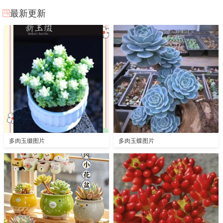
最新更新
多肉玉缀图片
多肉玉蝶图片