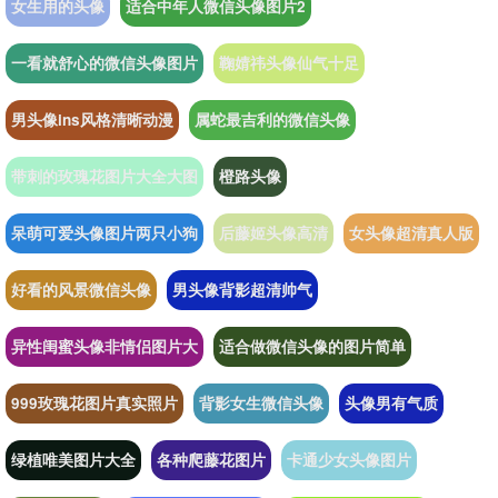
女生用的头像
适合中年人微信头像图片2
一看就舒心的微信头像图片
鞠婧祎头像仙气十足
男头像ins风格清晰动漫
属蛇最吉利的微信头像
带刺的玫瑰花图片大全大图
橙路头像
呆萌可爱头像图片两只小狗
后藤姬头像高清
女头像超清真人版
好看的风景微信头像
男头像背影超清帅气
异性闺蜜头像非情侣图片大
适合做微信头像的图片简单
999玫瑰花图片真实照片
背影女生微信头像
头像男有气质
绿植唯美图片大全
各种爬藤花图片
卡通少女头像图片