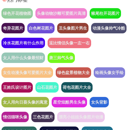
绿色开花植物图
头像动物沙雕可爱图片高清
猴尾柱开花图片
奇异花图片
白色树花图片
丑头像图片男生
动漫头像帅气冷酷
冷水花图片有什么作用
逗比情侣头像一左一右
女人用什么头像最招财
唐三帅气头像
女生动漫头像可爱图片大全
绿色盆景植物大全
绘画头像女手绘
王姓氏设计图片
山石花图片
荷包花图片大全
女人用向日葵头像的寓意
星空炫酷男生头像
女头背影
情侣猫咪头像
三色花图片
漂亮小姐姐头像图片动漫