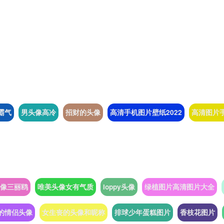
霸气
男头像高冷
招财的头像
高清手机图片壁纸2022
高清图片
像三丽鸥
唯美头像女有气质
loppy头像
绿植图片高清图片大全
的情侣头像
女生丧的头像和昵称
排球少年蛋糕图片
香枝花图片