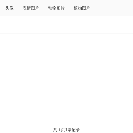
头像
表情图片
动物图片
植物图片
共
1
页
1
条记录