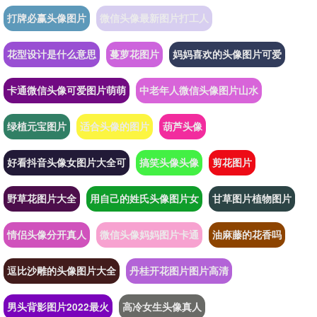
打牌必赢头像图片
微信头像最新图片打工人
花型设计是什么意思
蔓萝花图片
妈妈喜欢的头像图片可爱
卡通微信头像可爱图片萌萌
中老年人微信头像图片山水
绿植元宝图片
适合头像的图片
葫芦头像
好看抖音头像女图片大全可
搞笑头像头像
剪花图片
野草花图片大全
用自己的姓氏头像图片女
甘草图片植物图片
情侣头像分开真人
微信头像妈妈图片卡通
油麻藤的花香吗
逗比沙雕的头像图片大全
丹桂开花图片图片高清
男头背影图片2022最火
高冷女生头像真人