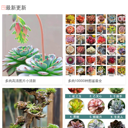
最新更新
多肉高清图片小清新
多肉10000种图鉴最全