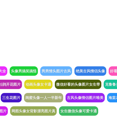
大全
头像男搞笑搞怪
男男情头图片古风
绝美古风情侣头像
好
杜鹃开花图片
动画头像女卡通
微信好看的头像图片女生带
克鲁鲁
三生花图片
闺蜜头像一人一半新年
古风头像情侣图片唯美
海棠
图片
网图头像女背影漂亮图片真
女生微信头像可爱卡通