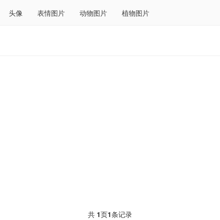
头像
表情图片
动物图片
植物图片
共
1
页
1
条记录