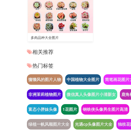
多肉品种大全图片
相关推荐
热门标签
慵懒风的图片人物
中国植物大全图片
简笔画花图片
非洲茉莉植物图片
微信真人头像图片小清新女
鹿角
富态小胖妹头像
1花图片
钢铁侠头像男生图片高清
绿植一帆风顺图片大全
光遇cp头像图片大全
独枝花