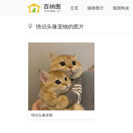
主页
猫咪图片
猫朋狗友
情侣头像宠物的图片
情侣头像宠物