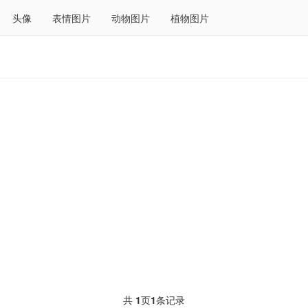
头像
表情图片
动物图片
植物图片
共
1
页
1
条记录