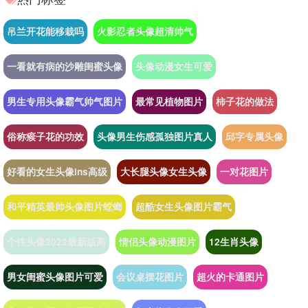
吊兰开花能移栽吗
火影忍者头像超清帅气
一看就有病的沙雕闺蜜头像
头像动漫女生可爱
男生专用头像霸气帅气图片
最常见植物图片
柿子花的做法
俗称瘊子花的功效
头像男生伤感孤独图片真人
邱字专属头像
好看的女生头像ins高级
大长腿头像女生头像
一对花图片
和平精英最帅头像图片螳螂
超酷女生头像图片霸气
个性头像2022最新版高
情侣头像动漫图片
12生肖头像
男女闺蜜头像图片可爱
会议桌摆花图片
超火的卡通图片