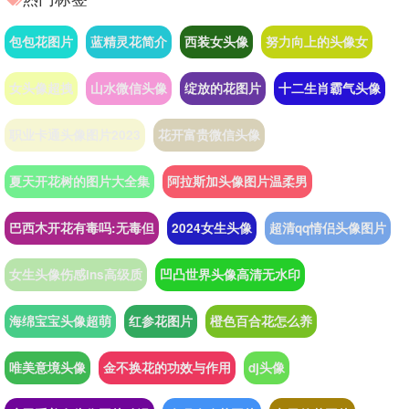
包包花图片
蓝精灵花简介
西装女头像
努力向上的头像女
女头像超拽
山水微信头像
绽放的花图片
十二生肖霸气头像
职业卡通头像图片2023
花开富贵微信头像
夏天开花树的图片大全集
阿拉斯加头像图片温柔男
巴西木开花有毒吗:无毒但
2024女生头像
超清qq情侣头像图片
女生头像伤感ins高级质
凹凸世界头像高清无水印
海绵宝宝头像超萌
红参花图片
橙色百合花怎么养
唯美意境头像
金不换花的功效与作用
dj头像