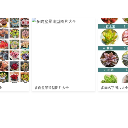
全
多肉盆景造型图片大全
多肉名字图片大