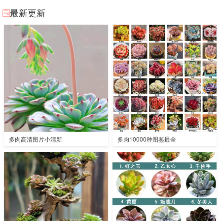
最新更新
多肉高清图片小清新
多肉10000种图鉴最全