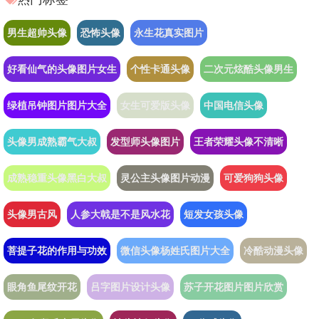
男生超帅头像
恐怖头像
永生花真实图片
好看仙气的头像图片女生
个性卡通头像
二次元炫酷头像男生
绿植吊钟图片图片大全
女生可爱版头像
中国电信头像
头像男成熟霸气大叔
发型师头像图片
王者荣耀头像不清晰
成熟稳重头像黑白大叔
灵公主头像图片动漫
可爱狗狗头像
头像男古风
人参大戟是不是风水花
短发女孩头像
菩提子花的作用与功效
微信头像杨姓氏图片大全
冷酷动漫头像
眼角鱼尾纹开花
吕字图片设计头像
苏子开花图片图片欣赏