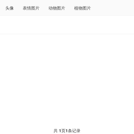
头像
表情图片
动物图片
植物图片
共
1
页
1
条记录