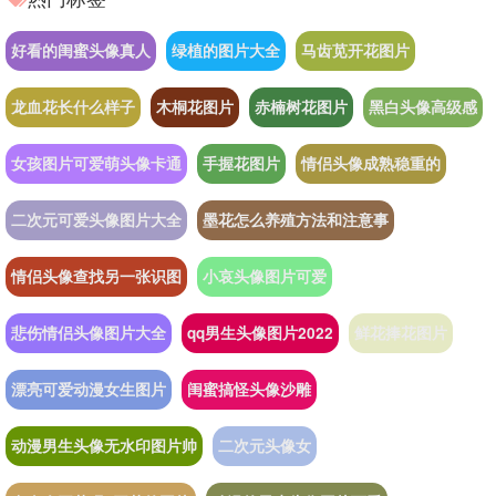
好看的闺蜜头像真人
绿植的图片大全
马齿苋开花图片
龙血花长什么样子
木桐花图片
赤楠树花图片
黑白头像高级感
女孩图片可爱萌头像卡通
手握花图片
情侣头像成熟稳重的
二次元可爱头像图片大全
墨花怎么养殖方法和注意事
情侣头像查找另一张识图
小哀头像图片可爱
悲伤情侣头像图片大全
qq男生头像图片2022
鲜花捧花图片
漂亮可爱动漫女生图片
闺蜜搞怪头像沙雕
动漫男生头像无水印图片帅
二次元头像女