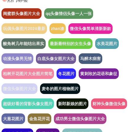
闺蜜群头像图片大全
qq头像情侣头像一人一张
玩偶头像图片2024最新
zhan凑
微信头像简单清新新款
酸角树几年能结出果实
最新最特别的女生头像
水美花图片
动漫头像男无情
白底头像女图片大全
马醉木病害
柏树开花图片大全图片简笔
冬花图片
黄刺玫的花语和象征
微信头像图片大全
麦冬的图片植物图片
超级好看的背影头像女图片
新郎新娘的图片
财神头像微信头像
大葱花图片
金鱼花开花
成功男士微信头像图片大全