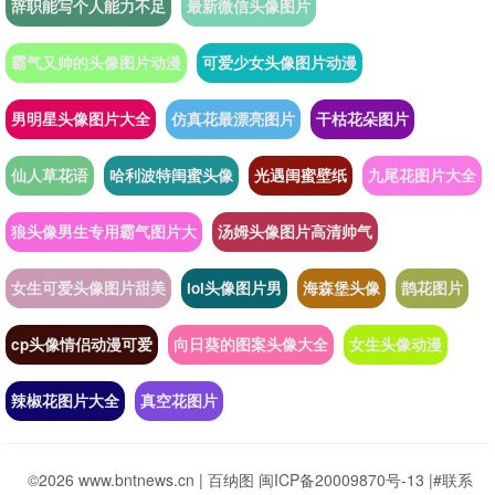
辞职能写个人能力不足
最新微信头像图片
霸气又帅的头像图片动漫
可爱少女头像图片动漫
男明星头像图片大全
仿真花最漂亮图片
干枯花朵图片
仙人草花语
哈利波特闺蜜头像
光遇闺蜜壁纸
九尾花图片大全
狼头像男生专用霸气图片大
汤姆头像图片高清帅气
女生可爱头像图片甜美
lol头像图片男
海森堡头像
鹊花图片
cp头像情侣动漫可爱
向日葵的图案头像大全
女生头像动漫
辣椒花图片大全
真空花图片
©2026 www.bntnews.cn |
百纳图
闽ICP备20009870号-13
|
#联系