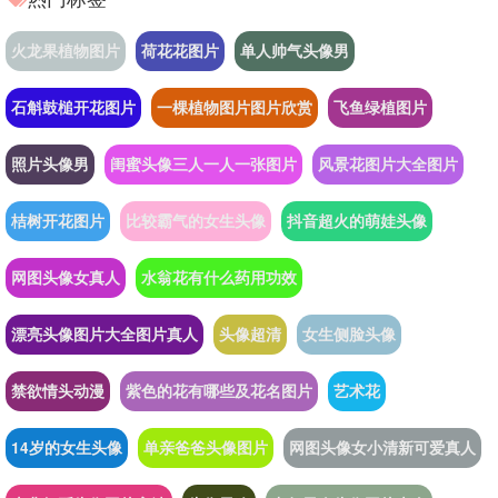
火龙果植物图片
荷花花图片
单人帅气头像男
石斛鼓槌开花图片
一棵植物图片图片欣赏
飞鱼绿植图片
照片头像男
闺蜜头像三人一人一张图片
风景花图片大全图片
桔树开花图片
比较霸气的女生头像
抖音超火的萌娃头像
网图头像女真人
水翁花有什么药用功效
漂亮头像图片大全图片真人
头像超清
女生侧脸头像
禁欲情头动漫
紫色的花有哪些及花名图片
艺术花
14岁的女生头像
单亲爸爸头像图片
网图头像女小清新可爱真人