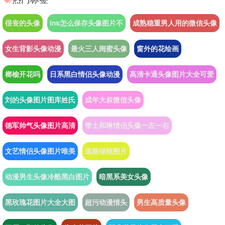
很丧的头像
ins怎么保存头像图片不
成熟稳重男人用的微信头像
女生背影头像动漫
最火三人闺蜜头像
窗外的花绘画
榔榆开花吗
日系黑白情侣头像动漫
高清卡通头像图片大全可爱
刘的头像图片图库姓氏
成年大叔微信头像
德军帅气头像图片高清
带土和琳情侣头像一左一右
文艺情侣头像图片唯美
道路绿植图片
动漫男生头像冷酷黑白图片
暗黑系美女头像
黑玫瑰花图片大全大图
超污动漫情头
男生高质量头像