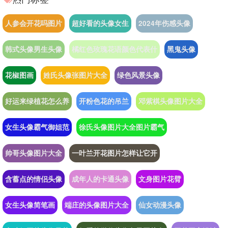
人参会开花吗图片
超好看的头像女生
2024年伤感头像
韩式头像男生头像
橘红色玫瑰花语颜色代表什
黑鬼头像
花椒图画
姓氏头像张图片大全
绿色风景头像
好运来绿植花怎么养
开粉色花的吊兰
邓紫棋头像图片大全
女生头像霸气御姐范
徐氏头像图片大全图片霸气
帅哥头像图片大全
一叶兰开花图片怎样让它开
含蓄点的情侣头像
成年人的卡通头像
文身图片花臂
女生头像简笔画
端庄的头像图片大全
仙女动漫头像