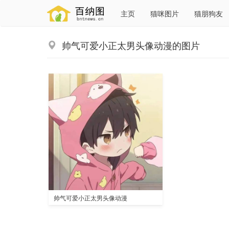
主页
猫咪图片
猫朋狗友
帅气可爱小正太男头像动漫的图片
帅气可爱小正太男头像动漫