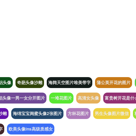
侣头像
奇葩头像沙雕
海阔天空图片唯美带字
蒲公英开花的图片
侣头像一男一女分开图片
一堆花图片
高清女头像
富贵树开花是什
沙雕
海绵宝宝闺蜜头像2张图片
方杯花图片
男生头像图片微信
字
欧美头像ins高级质感女