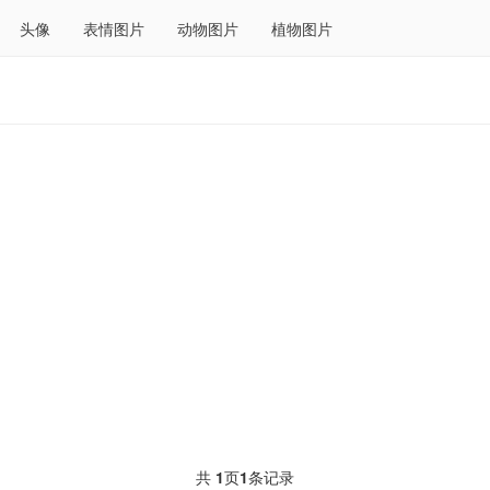
头像
表情图片
动物图片
植物图片
共
1
页
1
条记录