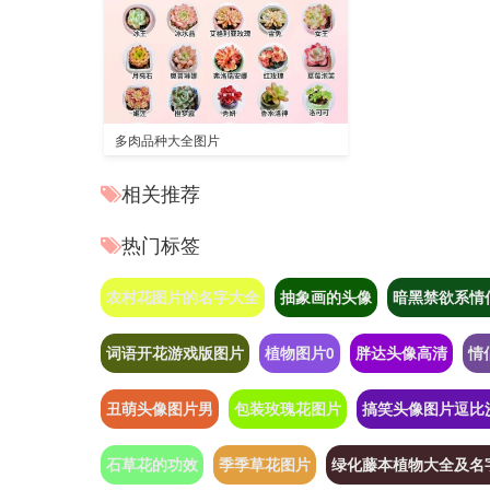
多肉品种大全图片
相关推荐
热门标签
农村花图片的名字大全
抽象画的头像
暗黑禁欲系情
词语开花游戏版图片
植物图片0
胖达头像高清
情
丑萌头像图片男
包装玫瑰花图片
搞笑头像图片逗比
石草花的功效
季季草花图片
绿化藤本植物大全及名