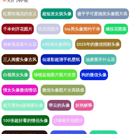
红唇玫瑰花的含义
超短发女孩头像
傻乎乎可爱搞笑头像图片高
千本剑开花图片
双龙花图片
ins男头像简约干净
缠枝花图案
俗称鬼花是什么花
ai绘画头像网站
2025年的微信招财头像
三人闺蜜头像古风
仙道彰超清手机壁纸
油麦菜开什么花
白领美女头像
绿植盆栽图片图片欣赏
狗的微信头像
情女头像微信情侣
微信头像图片女高级感
超可爱的q版闺蜜头像
带云的头像
妖艳解释
100张超好看的情侣头像
沙棘树开花图片