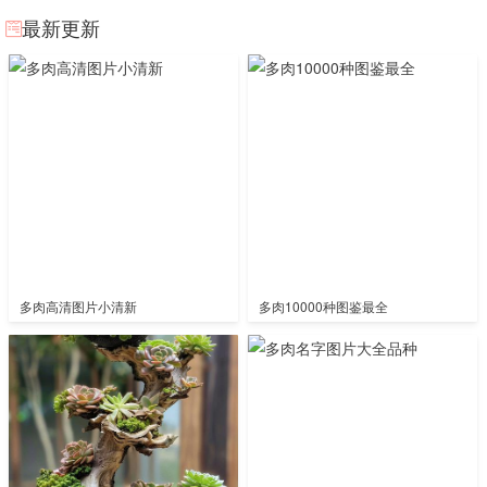
最新更新
多肉高清图片小清新
多肉10000种图鉴最全