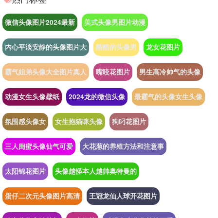
微信头像图片2024最新
美式头像男图片动漫
内心平淡安静的头像图片大
酷酷的头像男
龙女花图片
霸气姐弟头像大全图片真人
嘴咬花图片
男生高冷帅气的头像
动漫女生头像壁纸
2024龙的微信头像
最霸气的头像女生头像
氛围感头像女
女生抱猫咪头像
狗叼花图片
三人闺蜜头像仙气可爱
大花葱的养殖方法和注意事
太阳锦花图片
头像越怪本人越帅奥特曼的
蛋仔二次元头像图片高清
王冠龙仙人球开花图片