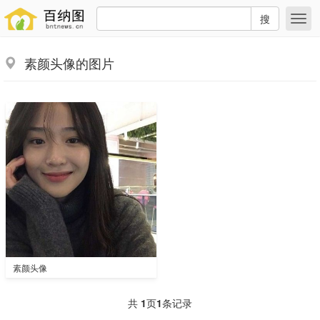
搜
素颜头像的图片
素颜头像
共
1
页
1
条记录