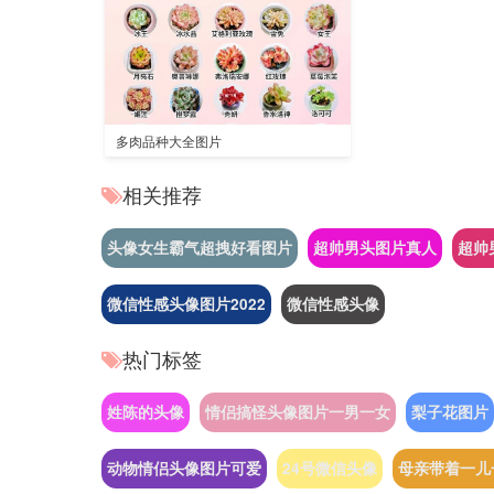
多肉品种大全图片
相关推荐
头像女生霸气超拽好看图片
超帅男头图片真人
超帅
微信性感头像图片2022
微信性感头像
热门标签
姓陈的头像
情侣搞怪头像图片一男一女
梨子花图片
动物情侣头像图片可爱
24号微信头像
母亲带着一儿