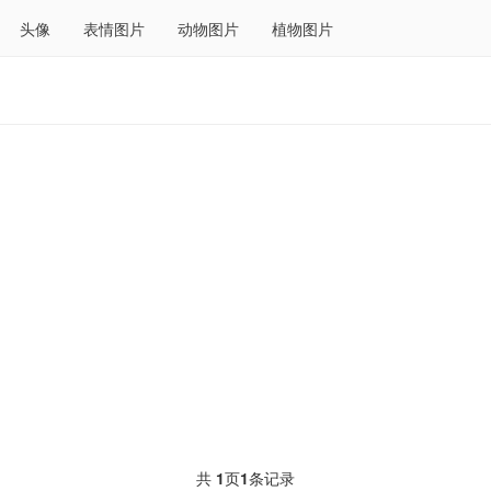
头像
表情图片
动物图片
植物图片
共
1
页
1
条记录