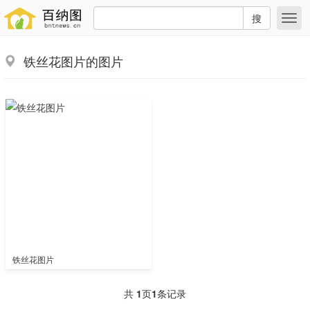
搜
铁丝花图片的图片
铁丝花图片
共
1
页
1
条记录