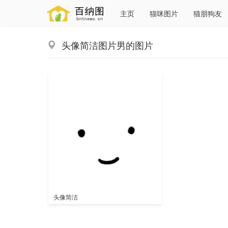
主页
猫咪图片
猫朋狗友
头像简洁图片男的图片
头像简洁