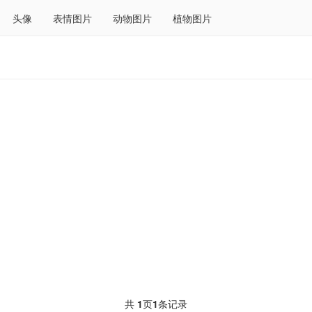
头像
表情图片
动物图片
植物图片
共
1
页
1
条记录