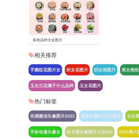
多肉品种大全图片
相关推荐
手腕纹花图片女
织女花图片
织女画图片
美女抱玫
玉女兰花属于什么品种
玉女花图片
热门标签
伤感微信头像图片2022
最新头像2024女图片
女生
手绘动漫头像女
女卡通头像图片大全202
2024最