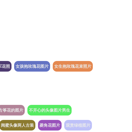
军花照
女孩抱玫瑰花图片
女生抱玫瑰花束照片
古筝花的图片
不开心的头像图片男生
闺蜜头像两人古装
菱角花图片
观赏绿植图片