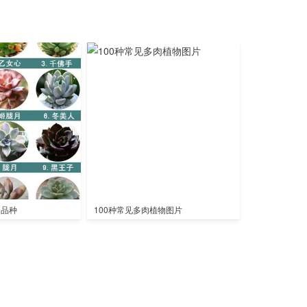
全品种
100种常见多肉植物图片