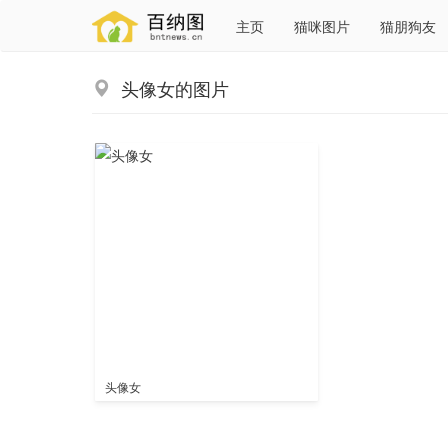
主页
猫咪图片
猫朋狗友
头像女的图片
头像女