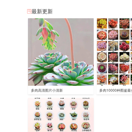
最新更新
多肉高清图片小清新
多肉10000种图鉴最