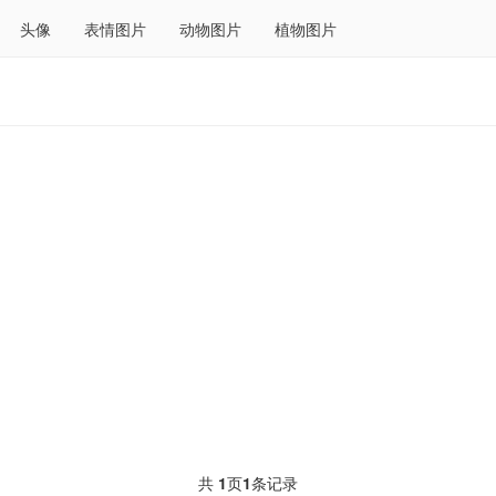
头像
表情图片
动物图片
植物图片
共
1
页
1
条记录