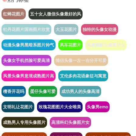
红蝉花图片
五十女人微信头像最好的风
牡丹花图片国画图片欣赏
大玉花图片
独特的头像女动漫
动漫头像男黑暗系图片帅气
风车花图片
风趣幽默头像图片女
头像女手机挡脸可爱高清
情侣头像一左一右分开可爱
风景头像男意境成熟图片高
艾伦多肉花语象征与寓意
檀香开花吗
蛋仔头像可爱
成功男人的头像高清
文明礼让花图片
玫瑰花图图片大全唯美
头像男emo
成熟男人专用头像图片
高清科幻头像图片女