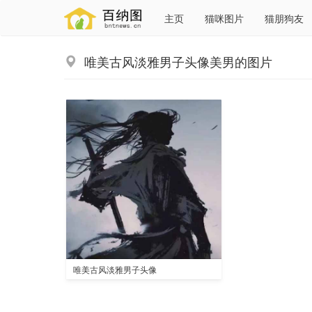
主页
猫咪图片
猫朋狗友
唯美古风淡雅男子头像美男的图片
唯美古风淡雅男子头像