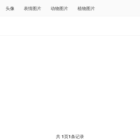
头像
表情图片
动物图片
植物图片
共
1
页
1
条记录