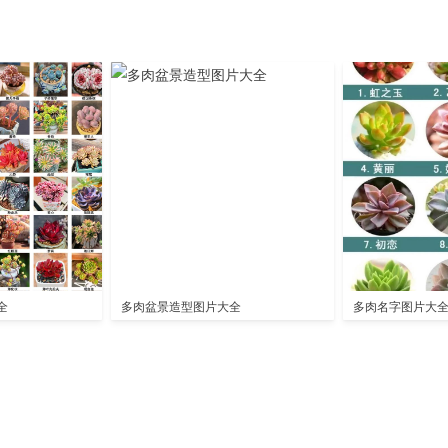
全
多肉盆景造型图片大全
多肉名字图片大