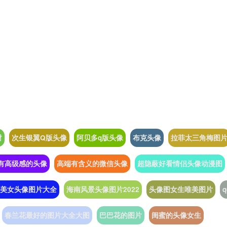
财
次生银翼Q版头像
阿贝多q版头像
布克头像
拉菲太三角梅图
有高级感的头像
高端有含义的微信头像
超隐蔽好看情侣头像动漫图
美女头像图片大全
海南风景头像图片2022
头像图女生唯美图片
春兰花最好的图片大全大图
巴巴花的图片
闺蜜的头像女生