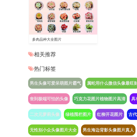
多肉品种大全图片
相关推荐
热门标签
男生头像可爱呆萌图片霸气
属蛇用什么微信头像最旺
丧到极端可怕的头像
巧克力花图片植物图片高清
具
二次元萝莉头像
绿植围栏图片
红柳开花图片
古代
无性别小众头像图片大全
男生海边背影头像图片真人