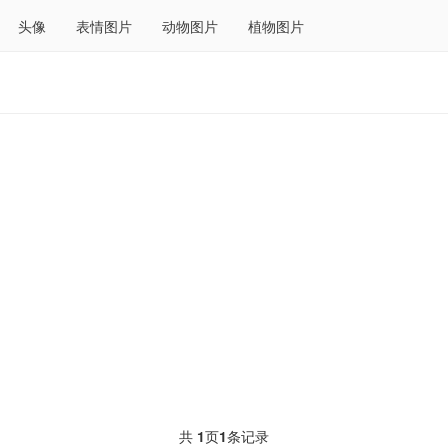
头像
表情图片
动物图片
植物图片
共
1
页
1
条记录