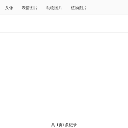
头像
表情图片
动物图片
植物图片
共
1
页
1
条记录