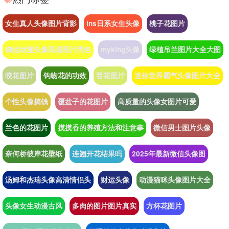
女生真人头像图片背影
ins日系女生头像
桃子花图片
御姐动漫头像高清图片黑色
myking头像
绿植吊兰图片大全大图
咬花图片
钩吻花的功效
苕花图片
迷你世界霸气头像图片大全
个性头像搞钱
覆盆子的花图片
高质量的头像女图片可爱
兰色的花图片
摸摸香的养殖方法和注意事
微信男士图片头像
奈何桥彼岸花壁纸
连翘开花结果吗
2025年最新微信头像图
汤姆和杰瑞头像高清情侣头
财运头像
动漫猫咪头像图片大全
头像女生动漫古风
多肉的图片图片真实
方杯花图片