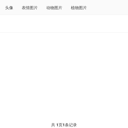
头像
表情图片
动物图片
植物图片
共
1
页
1
条记录