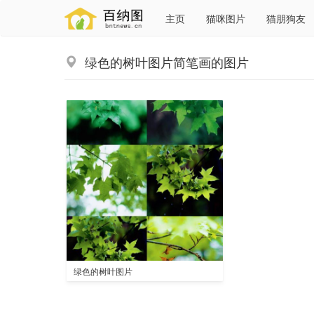
主页
猫咪图片
猫朋狗友
绿色的树叶图片简笔画的图片
绿色的树叶图片