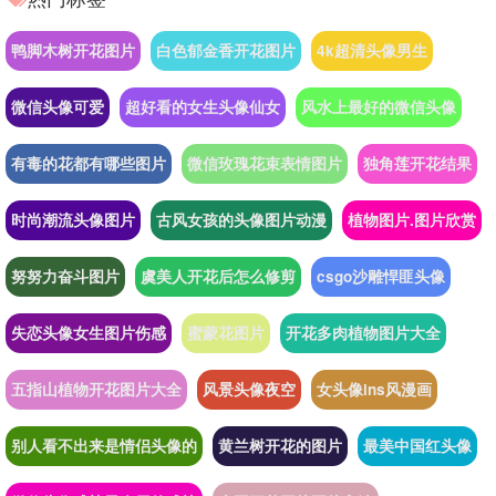
鸭脚木树开花图片
白色郁金香开花图片
4k超清头像男生
微信头像可爱
超好看的女生头像仙女
风水上最好的微信头像
有毒的花都有哪些图片
微信玫瑰花束表情图片
独角莲开花结果
时尚潮流头像图片
古风女孩的头像图片动漫
植物图片.图片欣赏
努努力奋斗图片
虞美人开花后怎么修剪
csgo沙雕悍匪头像
失恋头像女生图片伤感
蜜蒙花图片
开花多肉植物图片大全
五指山植物开花图片大全
风景头像夜空
女头像ins风漫画
别人看不出来是情侣头像的
黄兰树开花的图片
最美中国红头像