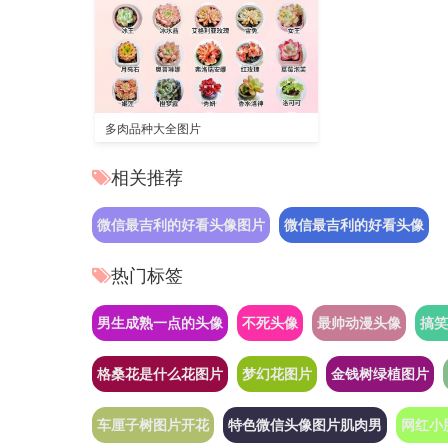
多肉品种大全图片
相关推荐
微信最吉利的好看头像图片
微信最吉利的好看头像
热门标签
男生成熟一点的头像
不死头像
最帅动漫头像
搞笑
格桑花是什么花图片
梦幻花图片
金钱树绿植图片
车厘子树图片开花
特色微信头像图片肌肉男
网红小