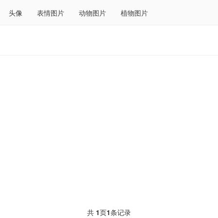
头像
表情图片
动物图片
植物图片
共
1
页
1
条记录