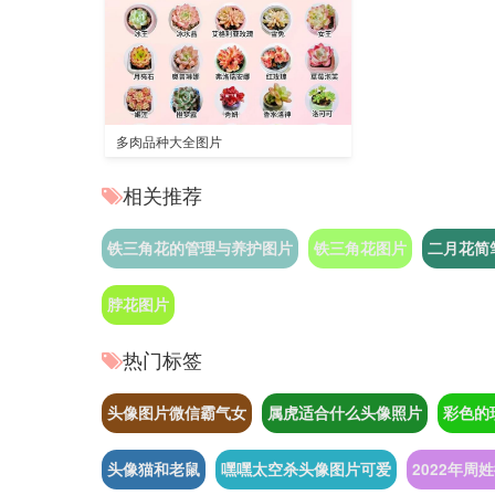
多肉品种大全图片
相关推荐
铁三角花的管理与养护图片
铁三角花图片
二月花简
脖花图片
热门标签
头像图片微信霸气女
属虎适合什么头像照片
彩色的
头像猫和老鼠
嘿嘿太空杀头像图片可爱
2022年周