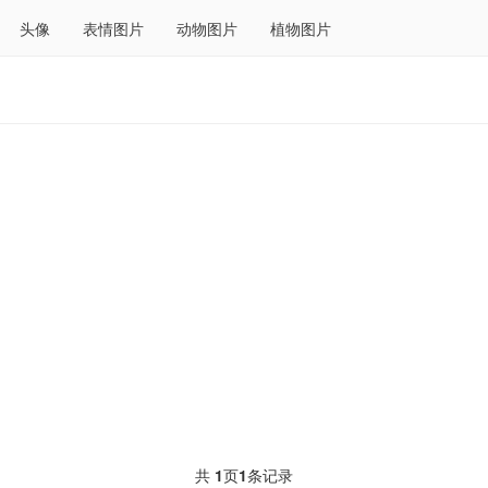
头像
表情图片
动物图片
植物图片
共
1
页
1
条记录