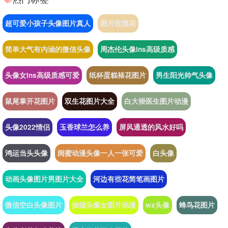
超可爱小孩子头像图片真人
图片玫瑰花
简单大气有内涵的微信头像
周杰伦头像ins高级质感
头像女ins高级质感可爱
纸杯蛋糕裱花图片
男生阳光帅气头像
鼠尾掌开花图片
双生花图片大全
白大褂医生图片动漫
头像2022情侣
玉香球兰怎么养
屏风通透的风水好吗
鸿运当头头像
闺蜜动漫头像一人一张可爱
白头像
动画头像图片男图片大全
河边有些花简笔画图片
微信空白头像图片
抽烟头像女图片动漫
wx头像
蜂鸟花图片