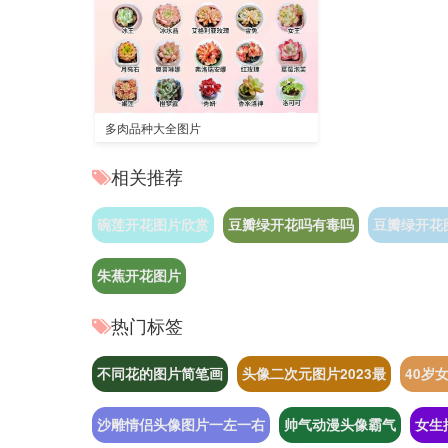
多肉品种大全图片
相关推荐
碗莲开花图片欣赏
豆瓣绿开花吗有毒吗
豆瓣绿开花
朱蕉开花图片
热门标签
不同花的图片简笔画
头像二次元图片2023最
40岁
沙雕情侣头像图片一左一右
帅气动漫头像霸气
女生