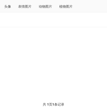
头像
表情图片
动物图片
植物图片
共
1
页
1
条记录