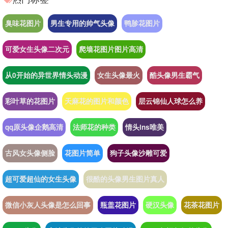
臭味花图片
男生专用的帅气头像
鸭胗花图片
可爱女生头像二次元
爬墙花图片图片高清
从0开始的异世界情头动漫
女生头像最火
酷头像男生霸气
彩叶草的花图片
天麻花的图片和颜色
层云锦仙人球怎么养
qq原头像企鹅高清
法师花的种类
情头ins唯美
古风女头像侧脸
花图片简单
狗子头像沙雕可爱
超可爱超仙的女生头像
很酷的头像男生图片真人
微信小灰人头像是怎么回事
瓶盖花图片
硬汉头像
花茶花图片